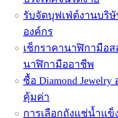
รับจัดบุฟเฟ่ต์งานบริษ
องค์กร
เช็กราคานาฬิกามือสอ
นาฬิกามืออาชีพ
ซื้อ Diamond Jewelr
คุ้มค่า
การเลือกถังแช่น้ำแข็