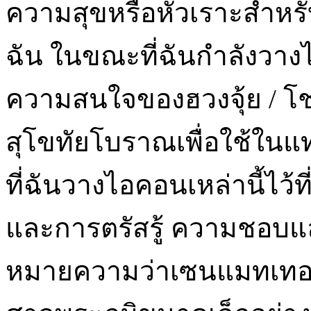
ความสุขหรือหัวเราะสำหร
ฉัน ในขณะที่ฉันกำลังวางไอค
ความสนใจของฮวงจุ้ย / โ
สุโขทัยโบราณเพื่อใช้ใน
ที่ฉันวางไอคอนเหล่านี้ไว้ท
และการตรัสรู้ ความชอบแ
หมายความว่าเซนแมทเทอร์เ