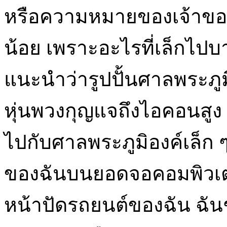
หรือความหมายของเจ้าของ
น้อย เพราะอะไรที่เล็กไป
แนะนำว่ารูปปั้นศาลพระภู
หุ่นพวงกุญแจถึงไอคอนสูง 5 
ไปกับศาลพระภูมิองค์เล็ก ๆ
ของฉันบนยอดจอคอมพิวเต
หน้าปัดรถยนต์ของฉัน ฉัน