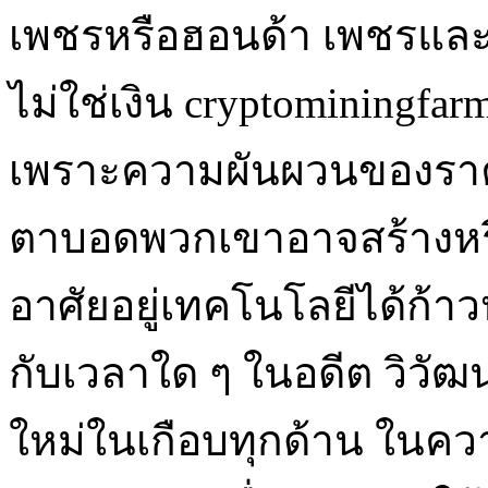
เพชรหรือฮอนด้า เพชรและฮอน
ไม่ใช่เงิน cryptominingf
เพราะความผันผวนของราคาไม
ตาบอดพวกเขาอาจสร้างหรื
อาศัยอยู่เทคโนโลยีได้ก้าวห
กับเวลาใด ๆ ในอดีต วิวัฒ
ใหม่ในเกือบทุกด้าน ในควา