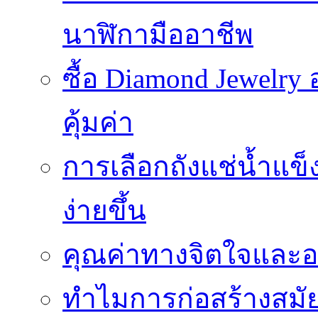
นาฬิกามืออาชีพ
ซื้อ Diamond Jewelr
คุ้มค่า
การเลือกถังแช่น้ำแข็
ง่ายขึ้น
คุณค่าทางจิตใจและอ
ทำไมการก่อสร้างสมัยใ