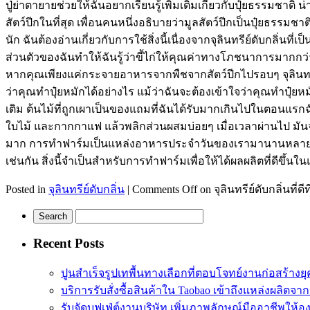
ปู่ย่าตายายช่วยให้ฉันอยากเรียนรู้เพิ่มเติมเกี่ยวกับปุ๋ยธรรมชาติ
สัตว์ปีกในที่สุด เพื่อนคนหนึ่งอธิบายว่ามูลสัตว์ปีกเป็นปุ๋ยธรรม
นัก ฉันต้องอ่านเกี่ยวกับการใช้สิ่งนี้เนื่องจากจุลินทรีย์ดับกลิ่น
ส่วนตัวของฉันทำให้ฉันรู้ว่าขี้ไก่ให้คุณค่าทางโภชนาการมากกว่
หากคุณเพียงแค่กระจายอาหารจากพืชจากสัตว์ปีกไปรอบๆ จุลินทรี
ว่าคุณทำปุ๋ยหมักได้อย่างไร แม้ว่าฉันจะต้องเข้าใจว่าคุณทำปุ๋ยห
เติม ต้นไม้ที่ถูกเผาเป็นของแถมที่ฉันได้รับมากเกินไปในตอนแรกฉั
ใบไม้ และกากกาแฟ แล้วพลิกส่วนผสมบ่อยๆ เมื่อเวลาผ่านไป มั
มาก การทำฟาร์มเป็นแหล่งอาหารประจำวันของเรามานานหลายศตวรร
เช่นกัน สิ่งนี้จำเป็นสำหรับการทำฟาร์มเพื่อให้ได้ผลผลิตที่ดีขึ้นใน
Posted in
จุลินทรีย์ดับกลิ่น
|
Comments Off
on จุลินทรีย์ดับกลิ่นที่
Recent Posts
ปูนสำเร็จรูปเทพื้นทางเลือกที่ตอบโจทย์งานก่อสร้างยุ
บริการรับสั่งซื้อสินค้าใน Taobao เข้าถึงแหล่งผลิตจา
รับจัดบุฟเฟ่ต์งานบริษัท เพิ่มภาพลักษณ์มืออาชีพให้อ