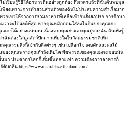
ม่เรียนรู้วิธีให้อาหารดินอย่างถูกต้อง ถึงเวลาแล้วที่ฉันค้นพบมูล
ดสอบสิ่งนี้เพียงเพราะการทำสวนส่วนตัวของฉันไม่ประสบความสำเร็จมาก
อปุ๋ยที่พวกเขาให้จากการรวมอาหารที่เหลือเข้ากับสิ่งสกปรก การศึกษา
วามว่าจะได้ผลดีที่สุด หากคุณหมักก่อนใส่ลงในดินของคุณเอง
งได้อย่างแน่นอน เนื่องจากคุณย่าและคุณปู่ของฉัน ฉันเพิ่งรู้
ว่าฉันต้องใส่มูลสัตว์ปีกมากเพียงใดในวัสดุธรรมชาติเพิ่ม
ุณรวมสิ่งนี้เข้ากับสิ่งต่างๆ เช่น เปลือกไข่ เศษผักและผลไม้
ในดินของคุณเพราะคุณกำลังเติบโต พืชพรรณของคุณเองจะชอบมัน
้นมา ประชากรโลกก็เพิ่มขึ้นหลายเท่า ความต้องการอาหารก็
์ดับกลิ่น https://www.microblaze-thailand.com/