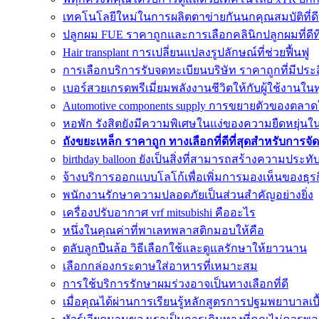
เทคโนโลยีใหม่ในการผลิตตาข่ายกันนกคุณสมบัติที่ดีที
ปลูกผม FUE ราคาถูกและการเลือกคลินิกปลูกผมที่ดี
Hair transplant การเปลี่ยนแปลงรูปลักษณ์ที่ช่วยฟื้นฟู
การเลือกบริการรับจดทะเบียนบริษัท ราคาถูกที่มีประ
เบอร์สวยเกรดพรีเมี่ยมพลังงานชีวิตให้กับผู้ใช้งานในท
Automotive components supply การขยายตัวของตลา
หอพัก รังสิตยังมีความพิเศษในแง่ของความยืดหยุ่นใน
ถังขยะเหล็ก ราคาถูก ทางเลือกที่ดีที่สุดสำหรับกา
birthday balloon ยังเป็นสิ่งที่สามารถสร้างความประทั
จ้างบริการออกแบบโลโก้เพื่อเพิ่มการมองเห็นของธุรก
พนักงานรักษาความปลอดภัยเป็นส่วนสำคัญอย่างยิ่ง
เครื่องปรับอากาศ vrf mitsubishi คืออะไร
หนึ่งในคุณค่าที่พาเลทพลาสติกมอบให้คือ
ตลับลูกปืนล้อ วิธีเลือกใช้และดูแลรักษาให้ยาวนาน
เลือกกล่องกระดาษใส่อาหารที่เหมาะสม
การใช้บริการรักษาผมร่วงอาจเป็นทางเลือกที่ดี
เมื่อคุณได้ผ่านการเรียนรู้หลักสูตรการปฐมพยาบาลเบื