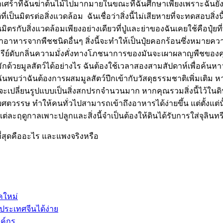
 น่าเศร้าที่ฉันฆ่าต้นไม้ไปมากมายในขณะที่ฉันศึกษาเพียงเพราะฉันยังไ
ชาติที่เป็นมิตรต่อสิ่งแวดล้อม ฉันเชื่อว่าสิ่งนี้ไม่เสียหายที่จะท
ที่เป็นมิตรกับสิ่งแวดล้อมเพียงอย่างเดียวที่ปู่และย่าของฉันเคยใช้คื
าอาหารจากพืชชนิดอื่นๆ สิ่งนี้จะทำให้เป็นปุ๋ยคอกร้อนซึ่งหมายค
ย์ดับกลิ่นความมั่งคั่งทางโภชนาการของมันจะเผาผลาญพืชของคุณเอ
มักด้วยมูลสัตว์ได้อย่างไร ฉันต้องใช้เวลาสองสามสัปดาห์เพื่อค้นหา
นพบว่าฉันต้องการผสมมูลสัตว์ปีกเข้ากับวัสดุธรรมชาติเพิ่มเติม หากค
นจะเปลี่ยนรูปแบบเป็นสิ่งสกปรกจำนวนมาก หากคุณรวมสิ่งนี้ไว้
ษ ทำให้คนทั่วไปสามารถเข้าถึงอาหารได้ง่ายขึ้น แต่ตั้งแต่นั
แต่ละฤดูกาลเพาะปลูกและสิ่งนี้จำเป็นต้องให้ดินได้รับการใส่จุลินทรีย
ดีที่สุดคืออะไร และแพงจริงหรือ
คใหม่
กประเทศจีนได้ง่าย
งค์กร