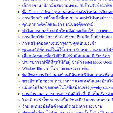
เช็กราคานาฬิกามือสองก่อนขาย กับร้านรับซื้อนาฬิก
ซื้อ Diamond Jewelry ออนไลน์อย่างไรให้ปลอดภัยและค
การเลือกถังแช่น้ำแข็งที่เหมาะสมจะทำให้ทุกอย่างง่า
คุณค่าทางจิตใจและอารมณ์ของตุ๊กตาหมี
ทำไมการก่อสร้างสมัยใหม่ถึงต้องเลือกใช้ post tension
การเลือกใช้บริการทำบัญชีรายเดือนถือเป็นสิ่งสำคัญ
การเสริมคอลลาเจนบำรุงกระดูกเป็นประจำ
คุณสมบัติที่ควรมีในผู้ให้บริการรับเหมางานระบบไ
เมื่อกล่องพัสดุที่ส่งไปถึงมือผู้รับมีลักษณะที่เรียบร้อย
ประสบการณ์ที่ดีที่สุดให้กับผู้เข้าพัก Hotel Moco Udon
Window film ก็ทำได้ง่ายและรวดเร็วขึ้น
ข้อดีของการรับจำนองบ้านที่ดินกับบริษัทเอกชน ที่คุณ
ขายบ้านมือสองสมุทรปราการ แจกเทคนิคแต่งบ้านให้ด
แม้แต่ในโลกของเทคโนโลยีเสมือนจริง jewelry sticke
การสำรวจอาคารก่อนการตัดสินใจซื้อถือเป็นเรื่องจำเป
โฟลมิเตอร์ น้ำสามารถเป็นส่วนหนึ่งในการลดความเสี
วิกผมแท้ทอมือคือคำตอบที่คุณไม่ควรมองข้าม
ฟทุกครั้งที่คุณได้รับการดูแลด้วยเทคโนโลยี xTR ยกก