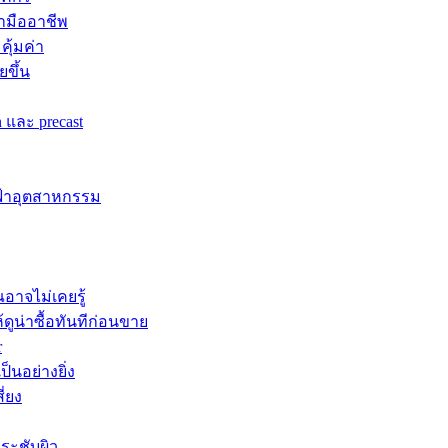
ามืออาชีพ
ุ้มค่า
ยขึ้น
 และ precast
ฟฟ้าอุตสาหกรรม
อาจไม่เคยรู้
ูน่าซื้อทันทีก่อนขาย
r
็นอย่างยิ่ง
่ยง
ระชับผิว