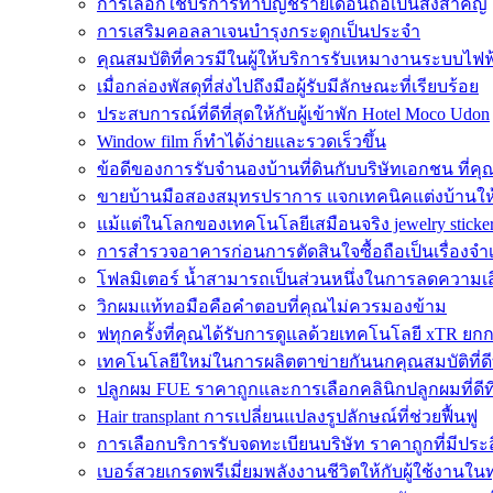
การเลือกใช้บริการทำบัญชีรายเดือนถือเป็นสิ่งสำคัญ
การเสริมคอลลาเจนบำรุงกระดูกเป็นประจำ
คุณสมบัติที่ควรมีในผู้ให้บริการรับเหมางานระบบไ
เมื่อกล่องพัสดุที่ส่งไปถึงมือผู้รับมีลักษณะที่เรียบร้อย
ประสบการณ์ที่ดีที่สุดให้กับผู้เข้าพัก Hotel Moco Udon
Window film ก็ทำได้ง่ายและรวดเร็วขึ้น
ข้อดีของการรับจำนองบ้านที่ดินกับบริษัทเอกชน ที่คุณ
ขายบ้านมือสองสมุทรปราการ แจกเทคนิคแต่งบ้านให้ด
แม้แต่ในโลกของเทคโนโลยีเสมือนจริง jewelry sticke
การสำรวจอาคารก่อนการตัดสินใจซื้อถือเป็นเรื่องจำเป
โฟลมิเตอร์ น้ำสามารถเป็นส่วนหนึ่งในการลดความเสี
วิกผมแท้ทอมือคือคำตอบที่คุณไม่ควรมองข้าม
ฟทุกครั้งที่คุณได้รับการดูแลด้วยเทคโนโลยี xTR ยกก
เทคโนโลยีใหม่ในการผลิตตาข่ายกันนกคุณสมบัติที่ดีที
ปลูกผม FUE ราคาถูกและการเลือกคลินิกปลูกผมที่ดี
Hair transplant การเปลี่ยนแปลงรูปลักษณ์ที่ช่วยฟื้นฟู
การเลือกบริการรับจดทะเบียนบริษัท ราคาถูกที่มีประ
เบอร์สวยเกรดพรีเมี่ยมพลังงานชีวิตให้กับผู้ใช้งานในท