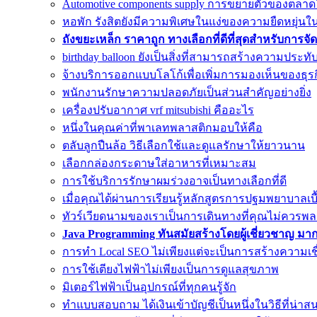
Automotive components supply การขยายตัวของตลา
หอพัก รังสิตยังมีความพิเศษในแง่ของความยืดหยุ่นใน
ถังขยะเหล็ก ราคาถูก ทางเลือกที่ดีที่สุดสำหรับกา
birthday balloon ยังเป็นสิ่งที่สามารถสร้างความประทั
จ้างบริการออกแบบโลโก้เพื่อเพิ่มการมองเห็นของธุรก
พนักงานรักษาความปลอดภัยเป็นส่วนสำคัญอย่างยิ่ง
เครื่องปรับอากาศ vrf mitsubishi คืออะไร
หนึ่งในคุณค่าที่พาเลทพลาสติกมอบให้คือ
ตลับลูกปืนล้อ วิธีเลือกใช้และดูแลรักษาให้ยาวนาน
เลือกกล่องกระดาษใส่อาหารที่เหมาะสม
การใช้บริการรักษาผมร่วงอาจเป็นทางเลือกที่ดี
เมื่อคุณได้ผ่านการเรียนรู้หลักสูตรการปฐมพยาบาลเบื
ทัวร์เวียดนามของเราเป็นการเดินทางที่คุณไม่ควรพ
Java Programming ทันสมัยสร้างโดยผู้เชี่ยวชาญ มากก
การทำ Local SEO ไม่เพียงแต่จะเป็นการสร้างความเช
การใช้เตียงไฟฟ้าไม่เพียงเป็นการดูแลสุขภาพ
มิเตอร์ไฟฟ้าเป็นอุปกรณ์ที่ทุกคนรู้จัก
ทำแบบสอบถาม ได้เงินเข้าบัญชีเป็นหนึ่งในวิธีที่น่าส