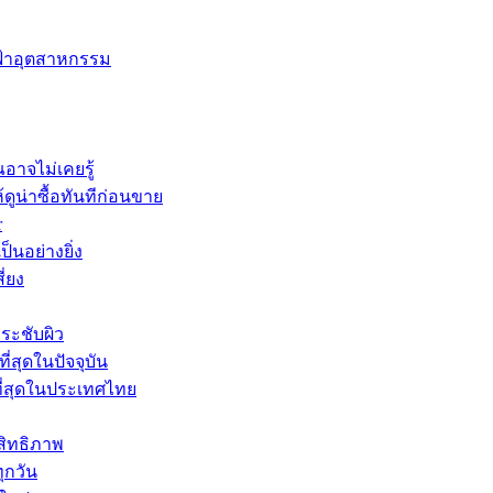
ฟฟ้าอุตสาหกรรม
อาจไม่เคยรู้
ูน่าซื้อทันทีก่อนขาย
r
็นอย่างยิ่ง
่ยง
ระชับผิว
่สุดในปัจจุบัน
ที่สุดในประเทศไทย
สิทธิภาพ
ุกวัน